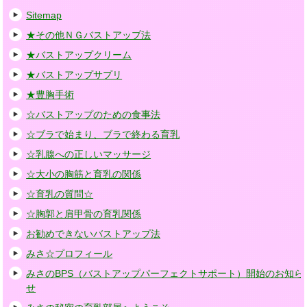
Sitemap
★その他ＮＧバストアップ法
★バストアップクリーム
★バストアップサプリ
★豊胸手術
☆バストアップのための食事法
☆ブラで始まり、ブラで終わる育乳
☆乳腺への正しいマッサージ
☆大小の胸筋と育乳の関係
☆育乳の質問☆
☆胸郭と肩甲骨の育乳関係
お勧めできないバストアップ法
みさ☆プロフィール
みさのBPS（バストアップパーフェクトサポート）開始のお知ら
せ