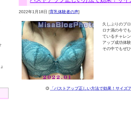
2022年1月18日
[
育乳体験者の声
]
久しぶりのブロ
ロナ渦の今でも
ているチャレン
アップ成功体験
を
その中でもぜ
ょ
「バストアップ正しい方法で効果！サイズ