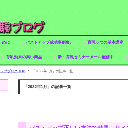
ために
バストアップ成功事例集♪
育乳５つの基本講座
育乳効果の高い商品
新・育乳セミナーメール配信中
プブログ TOP
「2022年1月」の記事一覧
「2022年1月」の記事一覧
バストアップ正しい方法で効果！サイ