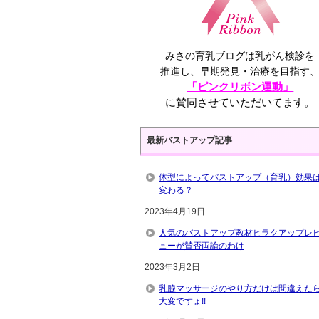
みさの育乳ブログは乳がん検診を
推進し、早期発見・治療を目指す
「ピンクリボン運動」
に賛同させていただいてます。
最新バストアップ記事
体型によってバストアップ（育乳）効果
変わる？
2023年4月19日
人気のバストアップ教材ヒラクアップレ
ューが賛否両論のわけ
2023年3月2日
乳腺マッサージのやり方だけは間違えた
大変ですょ!!