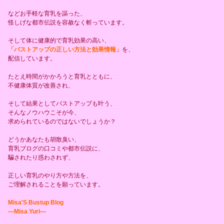
などお手軽な育乳を謳った、
怪しげな都市伝説を容赦なく斬っています。
そして体に健康的で育乳効果の高い、
「バストアップの正しい方法と効果情報」
を、
配信しています。
たとえ時間がかかろうと育乳とともに、
不健康体質が改善され、
そして結果としてバストアップも叶う、
そんなノウハウこそが今、
求められているのではないでしょうか？
どうかあなたも胡散臭い、
育乳ブログの口コミや都市伝説に、
騙されたり惑わされず、
正しい育乳のやり方や方法を、
ご理解されることを願っています。
Misa'S Bustup Blog
―Misa Yuri―