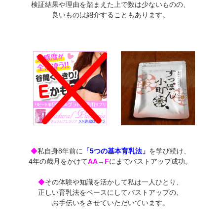
検証結果や理由を踏まえた上で数は少ないものの、
良いものは紹介することもあります。
◆
私自身8年前に
「5つの基本育乳法」
を学び続け、
4年の歳月をかけて
AA→F
にまでバストアップ成功。
◆
その体験や知識を活かして私は一人ひとり、
正しい育乳法をベースにしてバストアップの、
お手伝いをさせていただいています。