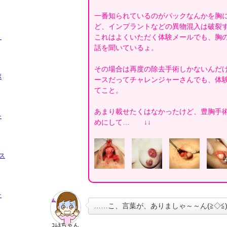
一番知られているのがパックなんかを胸
ど、インプラントなどの異物混入は破裂
これはよくいただく体験メールでも、胸
ト
話を聞いているょ。
その場合は再度の除去手術しかないんだ
ボ
ースだってチャレンジャーさんでも、体
てこと。
あまり載せたくはなかったけど、豊胸手
を
めにして…
↓↓
ス
そ
……こ、言葉が、ありましゃ～～ん(≧◇≦
ｺﾑﾈちゃん