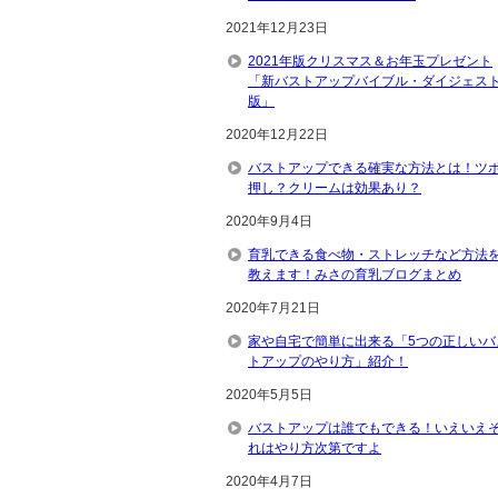
2021年12月23日
2021年版クリスマス＆お年玉プレゼント
「新バストアップバイブル・ダイジェス
版」
2020年12月22日
バストアップできる確実な方法とは！ツ
押し？クリームは効果あり？
2020年9月4日
育乳できる食べ物・ストレッチなど方法
教えます！みさの育乳ブログまとめ
2020年7月21日
家や自宅で簡単に出来る「5つの正しいバ
トアップのやり方」紹介！
2020年5月5日
バストアップは誰でもできる！いえいえ
れはやり方次第ですよ
2020年4月7日