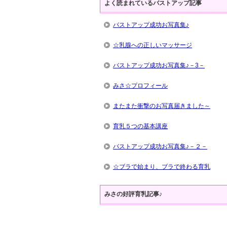
よく読まれているバストアップ記事
バストアップ成功お写真集♪
☆乳腺への正しいマッサージ
バストアップ成功お写真集♪－3－
みさ☆プロフィール
またまた衝撃のお写真届きました～
育乳５つの基本講座
バストアップ成功お写真集♪－２－
☆ブラで始まり、ブラで終わる育乳
みさの好評育乳記事♪