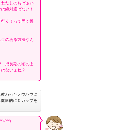
えわたしのおぱぁい
けは絶対選ばない！
て行く！って固く誓
スクのある方法なん
が、成長期の頃のよ
とはないょね？
に教わったノウハウに
に健康的にＣカップを
▽^*)