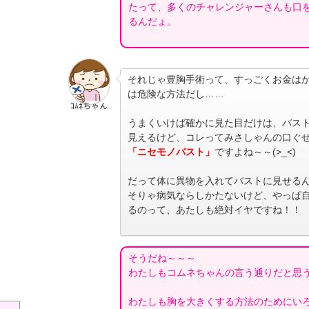
たって、多くのチャレンジャーさんも口
るんだょ。
それじゃ豊胸手術って、すっごくお金は
は危険な方法だし……
ｺﾑﾈちゃん
うまくいけば確かに見た目だけは、バス
見えるけど、コレってみさしゃんの口ぐ
「ニセモノバスト」
ですよね～～(>_<)
だって体に異物を入れてバストに見せる
そりゃ病気ならしかたないけど、やっぱ
るのって、あたしも絶対イヤですね！！
そうだね～～～
わたしもコムネちゃんの言う通りだと思
わたしも胸を大きくする方法のためにい