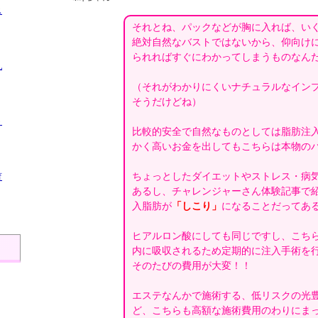
ス
それとね、パックなどが胸に入れば、い
絶対自然なバストではないから、仰向け
られればすぐにわかってしまうものなん
乳
（それがわかりにくいナチュラルなイン
そうだけどね）
ト
比較的安全で自然なものとしては脂肪注
かく高いお金を出してもこちらは本物の
ちょっとしたダイエットやストレス・病
育
あるし、チャレンジャーさん体験記事で
入脂肪が
「しこり」
になることだってあ
ヒアルロン酸にしても同じですし、こち
内に吸収されるため定期的に注入手術を
そのたびの費用が大変！！
エステなんかで施術する、低リスクの光
ど、こちらも高額な施術費用のわりにま