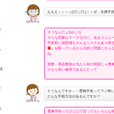
えええ～～～っ(◎△◎;)！！ぜ、全摘手
ｺﾑﾈちゃん
読
そうなんだょね(>_<)
そんな悲惨なケースなのに、あまりニュ
手術前に病院側もそんなリスクもあり得
書」
を取っているから法的に問題になら
ん
ね。
実際、美容整形が当たり前の韓国じゃ豊
法
かなり高い確率であるんだって
ア
そうなんですか～～豊胸手術ってマジ怖
どんな手術方法があるんですか？
ｺﾑﾈちゃん
成
豊胸手術ってひと口で言ってもいろんな