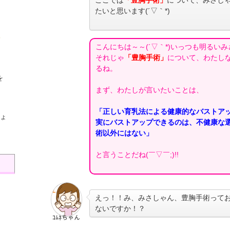
ここでは
「豊胸手術」
について、みさし
たいと思います(´▽｀*)
こんにちは～～(´▽｀*)いっつも明るい
それじゃ
「豊胸手術」
について、わたし
るね。
を
まず、わたしが言いたいことは、
「正しい育乳法による健康的なバストア
ょ
実にバストアップできるのは、不健康な
術以外にはない」
と言うことだね(￣▽￣;)!!
えっ！！み、みさしゃん、豊胸手術って
ないですか！？
ｺﾑﾈちゃん