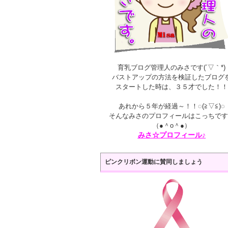
育乳ブログ管理人のみさです(´▽｀*)
バストアップの方法を検証したブログ
スタートした時は、３５才でした！！
あれから５年が経過～！！◌(≧▽≦)◌
そんなみさのプロフィールはこっちです
（●＾o＾●）
みさ☆プロフィール♪
ピンクリボン運動に賛同しましょう