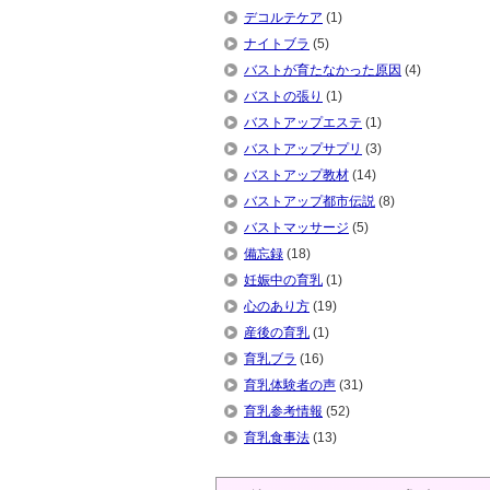
デコルテケア
(1)
ナイトブラ
(5)
バストが育たなかった原因
(4)
バストの張り
(1)
バストアップエステ
(1)
バストアップサプリ
(3)
バストアップ教材
(14)
バストアップ都市伝説
(8)
バストマッサージ
(5)
備忘録
(18)
妊娠中の育乳
(1)
心のあり方
(19)
産後の育乳
(1)
育乳ブラ
(16)
育乳体験者の声
(31)
育乳参考情報
(52)
育乳食事法
(13)