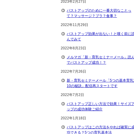
2023年2月27日
バストアップのために一番大切なことっ
て？マッサージ？ブラ？食事？
2022年11月29日
バストアップ効果が出ない！と嘆く前に
んでみて
2022年8月23日
メルマガ「新・育乳セミナーメール」読
でバストアップ成功！？
2022年7月26日
新・育乳セミナーメール「5つの基本育乳
10の秘訣」配信再スタートです
2022年7月2日
バストアップ正しい方法で効果！サイズ
ップの成功体験ご紹介
2022年1月18日
バストアップはこの方法をやれば確実に
功できる？5つの育乳基本法