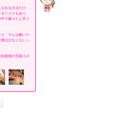
に入れる方法だけ
みさ
するリスクもあり、
の中で破けたと言う
けど、そんな酷いケ
験者は少なくないっ
術失敗例の写真小さ
)