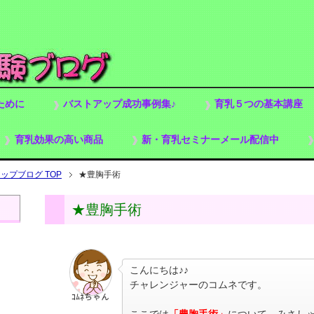
ために
バストアップ成功事例集♪
育乳５つの基本講座
育乳効果の高い商品
新・育乳セミナーメール配信中
プブログ TOP
★豊胸手術
★豊胸手術
こんにちは♪♪
チャレンジャーのコムネです。
ｺﾑﾈちゃん