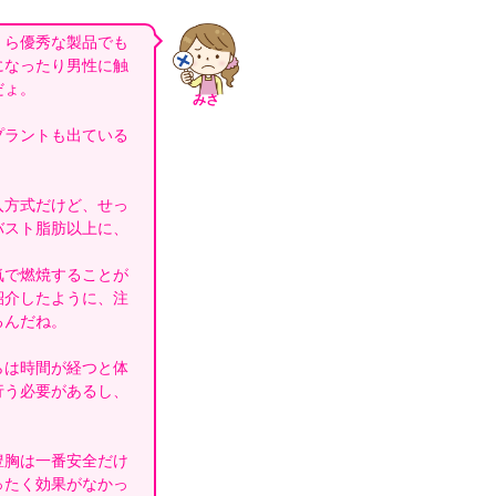
くら優秀な製品でも
になったり男性に触
だょ。
みさ
プラントも出ている
入方式だけど、せっ
バスト脂肪以上に、
気で燃焼することが
紹介したように、注
るんだね。
らは時間が経つと体
行う必要があるし、
豊胸は一番安全だけ
ったく効果がなかっ