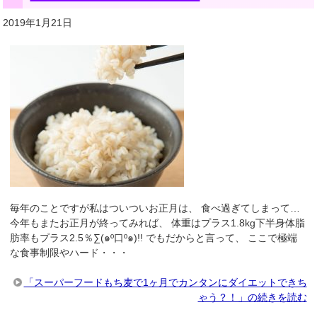
2019年1月21日
毎年のことですが私はついついお正月は、 食べ過ぎてしまって…
今年もまたお正月が終ってみれば、 体重はプラス1.8kg下半身体脂
肪率もプラス2.5％∑(๑º口º๑)!! でもだからと言って、 ここで極端
な食事制限やハード・・・
「スーパーフードもち麦で1ヶ月でカンタンにダイエットできち
ゃう？！」の続きを読む