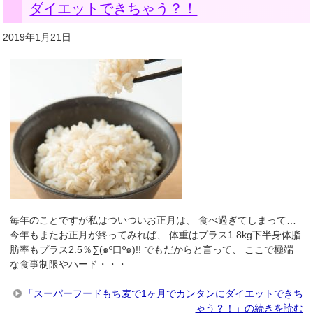
ダイエットできちゃう？！
2019年1月21日
毎年のことですが私はついついお正月は、 食べ過ぎてしまって…
今年もまたお正月が終ってみれば、 体重はプラス1.8kg下半身体脂
肪率もプラス2.5％∑(๑º口º๑)!! でもだからと言って、 ここで極端
な食事制限やハード・・・
「スーパーフードもち麦で1ヶ月でカンタンにダイエットできち
ゃう？！」の続きを読む