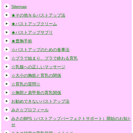
Sitemap
★その他ＮＧバストアップ法
★バストアップクリーム
★バストアップサプリ
★豊胸手術
☆バストアップのための食事法
☆ブラで始まり、ブラで終わる育乳
☆乳腺への正しいマッサージ
☆大小の胸筋と育乳の関係
☆育乳の質問☆
☆胸郭と肩甲骨の育乳関係
お勧めできないバストアップ法
みさ☆プロフィール
みさのBPS（バストアップパーフェクトサポート）開始のお知ら
せ