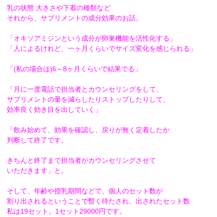
乳の状態 大きさや下着の種類など
それから、サプリメントの成分効果のお話。
「オキソアミジンという成分が卵巣機能を活性化する」
「人によるけれど、一ヶ月くらいでサイズ変化を感じられる」
「(私の場合は)6～8ヶ月くらいで結果でる」
「月に一度電話で担当者とカウンセリングをして、
サプリメントの量を減らしたりストップしたりして、
効率良く効き目を出していく」
「飲み始めて、効果を確認し、
戻りが無く定着したか
判断して終了です。
きちんと終了まで担当者がカウンセリングさせて
いただきます」
と。
そして、年齢や授乳期間などで、
個人のセット数が
割り出されるということで暫く待たされ、
出されたセット数
私は19セット。1セット29000円です。