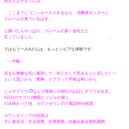
叔父さんが言うには、
「ここまでしつこいセールスするなら、消費者センターに
クレームが来ているはず」
と調べたらやっぱり、クレームの多い会社だと
言っていました。 」
ではもう一人Aさんは、もっとシビアな体験です。
「～中略～
見るも無惨な乳に落胆して、何とかして乳をもとに戻したい！
という思いから「豊胸」とググって手術は怖いから、
じゃサプリで
なんて簡単にS.M社のお試しサプリを注文。
5日分のサプリ2種類とジェルが届く。
のみ終わった頃、カウンセリングの電話90分程度。
カウンセリングの内容は
主に食生活、生活習慣、生理周期、妊娠出産＆授乳期間、