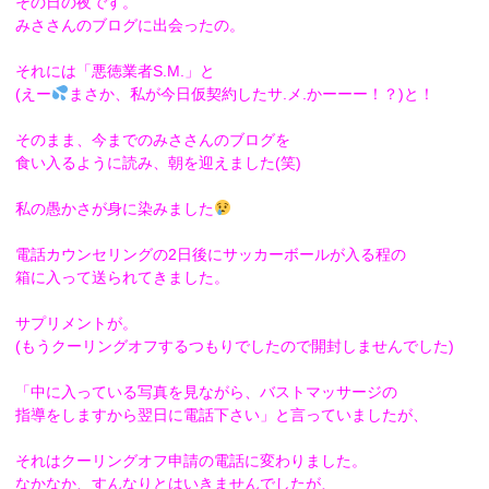
その日の夜です。
みささんのブログに出会ったの。
それには「悪徳業者S.M.」と
(えー
まさか、私が今日仮契約したサ.メ.かーーー！？)
と！
そのまま、今までのみささんのブログを
食い入るように読み、
朝を迎えました(笑)
私の愚かさが身に染みました
電話カウンセリングの2日後にサッカーボールが入る程の
箱に入っ
て送られてきました。
サプリメントが。
(
もうクーリングオフするつもりでしたので開封しませんでした)
「中に入っている写真を見ながら、
バストマッサージの
指導をしますから翌日に電話下さい」
と言っていましたが、
それはクーリングオフ申請の電話に変わりました。
なかなか、すんなりとはいきませんでしたが、