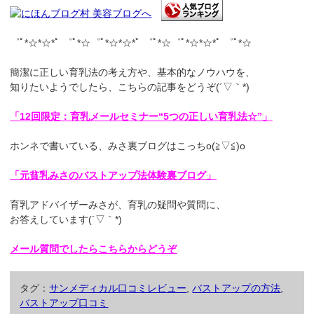
゜ﾟ*☆*☆*ﾟ ゜ﾟ*☆゜ﾟ*☆*☆*ﾟ ゜ﾟ*☆゜ﾟ*☆*☆*ﾟ ゜ﾟ*☆
簡潔に正しい育乳法の考え方や、基本的なノウハウを、
知りたいようでしたら、こちらの記事をどうぞ(´▽｀*)
「12回限定：育乳メールセミナー“5つの正しい育乳法☆”」
ホンネで書いている、みさ裏ブログはこっちo(≧▽≦)o
「元貧乳みさのバストアップ法体験裏ブログ」
育乳アドバイザーみさが、育乳の疑問や質問に、
お答えしています(´▽｀*)
メール質問でしたらこちらからどうぞ
タグ：
サンメディカル口コミレビュー
,
バストアップの方法
,
バストアップ口コミ