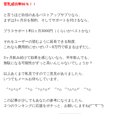
育乳成功率96％！！
と言うほど自信のあるバストアップサプリなら、
まずは3ヶ月分を契約、そしてサポートを付けるなら、
プラスサポート料1ヶ月3000円（くらいがベストかな）
それをユーザーの望むように延長できる制度、
これなら費用的にせいぜい7～8万円で収まるはずだし、
3ヶ月飲み続けて効果を感じないなら、半年飲んでも、
無駄になる可能性がずっと高いんじゃないでしょうか？
以上あくまで私見ですのでご意見がありましたら、
いつでもメールお待ちしています。
゜ﾟ*☆*☆*ﾟ ゜ﾟ*☆゜ﾟ*☆*☆*ﾟ ゜ﾟ*☆゜ﾟ*☆*☆*ﾟ ゜ﾟ*☆
この記事が少しでもあなたの参考になりましたら、
２つのランキングに応援をポチっと、お願いしますね(*￣∇￣*)