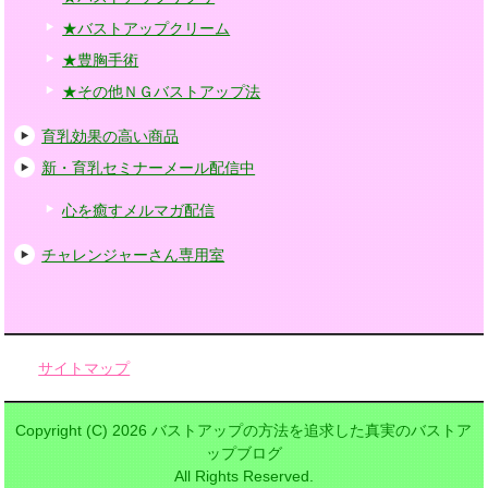
★バストアップクリーム
★豊胸手術
★その他ＮＧバストアップ法
育乳効果の高い商品
新・育乳セミナーメール配信中
心を癒すメルマガ配信
チャレンジャーさん専用室
サイトマップ
Copyright (C) 2026 バストアップの方法を追求した真実のバストア
ップブログ
All Rights Reserved.