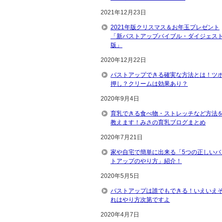
2021年12月23日
2021年版クリスマス＆お年玉プレゼント
「新バストアップバイブル・ダイジェス
版」
2020年12月22日
バストアップできる確実な方法とは！ツ
押し？クリームは効果あり？
2020年9月4日
育乳できる食べ物・ストレッチなど方法
教えます！みさの育乳ブログまとめ
2020年7月21日
家や自宅で簡単に出来る「5つの正しいバ
トアップのやり方」紹介！
2020年5月5日
バストアップは誰でもできる！いえいえ
れはやり方次第ですよ
2020年4月7日