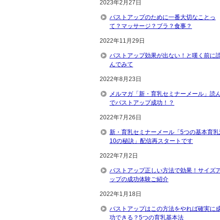
2023年2月27日
バストアップのために一番大切なことっ
て？マッサージ？ブラ？食事？
2022年11月29日
バストアップ効果が出ない！と嘆く前に
んでみて
2022年8月23日
メルマガ「新・育乳セミナーメール」読
でバストアップ成功！？
2022年7月26日
新・育乳セミナーメール「5つの基本育乳
10の秘訣」配信再スタートです
2022年7月2日
バストアップ正しい方法で効果！サイズ
ップの成功体験ご紹介
2022年1月18日
バストアップはこの方法をやれば確実に
功できる？5つの育乳基本法