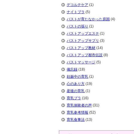
デコルテケア
(1)
ナイトブラ
(5)
バストが育たなかった原因
(4)
バストの張り
(1)
バストアップエステ
(1)
バストアップサプリ
(3)
バストアップ教材
(14)
バストアップ都市伝説
(8)
バストマッサージ
(5)
備忘録
(18)
妊娠中の育乳
(1)
心のあり方
(19)
産後の育乳
(1)
育乳ブラ
(16)
育乳体験者の声
(31)
育乳参考情報
(52)
育乳食事法
(13)