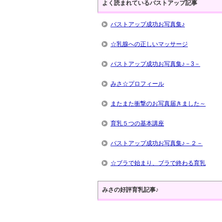
よく読まれているバストアップ記事
バストアップ成功お写真集♪
☆乳腺への正しいマッサージ
バストアップ成功お写真集♪－3－
みさ☆プロフィール
またまた衝撃のお写真届きました～
育乳５つの基本講座
バストアップ成功お写真集♪－２－
☆ブラで始まり、ブラで終わる育乳
みさの好評育乳記事♪