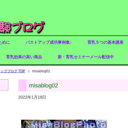
ために
バストアップ成功事例集♪
育乳５つの基本講座
育乳効果の高い商品
新・育乳セミナーメール配信中
プブログ TOP
misablog02
misablog02
2022年1月18日