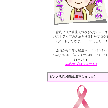
育乳ブログ管理人のみさです(´▽｀*)
バストアップの方法を検証したブログ
スタートした時は、３５才でした！！
あれから５年が経過～！！◌(≧▽≦)◌
そんなみさのプロフィールはこっちです
（●＾o＾●）
みさ☆プロフィール♪
ピンクリボン運動に賛同しましょう