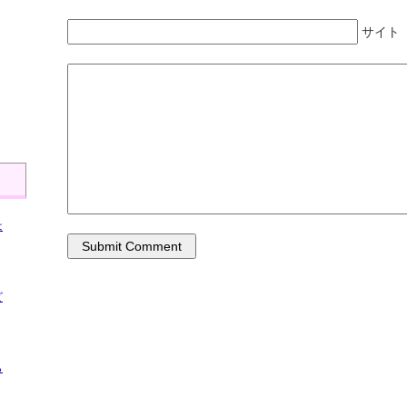
サイト
、
は
ビ
ら