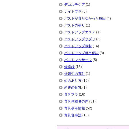
デコルテケア
(1)
ナイトブラ
(5)
バストが育たなかった原因
(4)
バストの張り
(1)
バストアップエステ
(1)
バストアップサプリ
(3)
バストアップ教材
(14)
バストアップ都市伝説
(8)
バストマッサージ
(5)
備忘録
(18)
妊娠中の育乳
(1)
心のあり方
(19)
産後の育乳
(1)
育乳ブラ
(16)
育乳体験者の声
(31)
育乳参考情報
(52)
育乳食事法
(13)