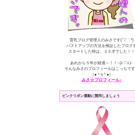
育乳ブログ管理人のみさです(´▽｀*)
バストアップの方法を検証したブログ
スタートした時は、３５才でした！！
あれから５年が経過～！！◌(≧▽≦)◌
そんなみさのプロフィールはこっちです
（●＾o＾●）
みさ☆プロフィール♪
ピンクリボン運動に賛同しましょう