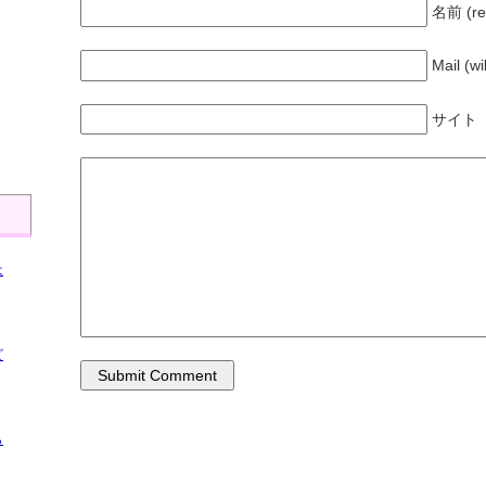
名前 (re
Mail (wi
、
サイト
は
ビ
ら