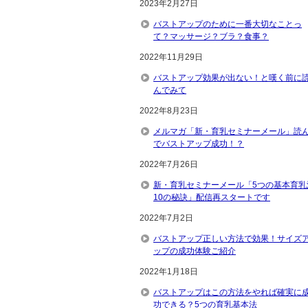
2023年2月27日
バストアップのために一番大切なことっ
て？マッサージ？ブラ？食事？
2022年11月29日
バストアップ効果が出ない！と嘆く前に
んでみて
2022年8月23日
メルマガ「新・育乳セミナーメール」読
でバストアップ成功！？
2022年7月26日
新・育乳セミナーメール「5つの基本育乳
10の秘訣」配信再スタートです
2022年7月2日
バストアップ正しい方法で効果！サイズ
ップの成功体験ご紹介
2022年1月18日
バストアップはこの方法をやれば確実に
功できる？5つの育乳基本法