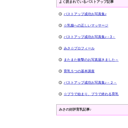
よく読まれているバストアップ記事
バストアップ成功お写真集♪
☆乳腺への正しいマッサージ
バストアップ成功お写真集♪－3－
みさ☆プロフィール
またまた衝撃のお写真届きました～
育乳５つの基本講座
バストアップ成功お写真集♪－２－
☆ブラで始まり、ブラで終わる育乳
みさの好評育乳記事♪