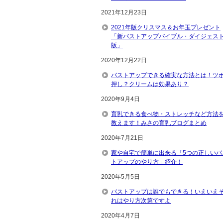
2021年12月23日
2021年版クリスマス＆お年玉プレゼント
「新バストアップバイブル・ダイジェス
版」
2020年12月22日
バストアップできる確実な方法とは！ツ
押し？クリームは効果あり？
2020年9月4日
育乳できる食べ物・ストレッチなど方法
教えます！みさの育乳ブログまとめ
2020年7月21日
家や自宅で簡単に出来る「5つの正しいバ
トアップのやり方」紹介！
2020年5月5日
バストアップは誰でもできる！いえいえ
れはやり方次第ですよ
2020年4月7日