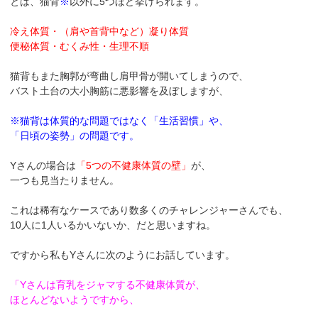
とは、猫背
※
以外に5つほど挙げられます。
冷え体質・（肩や首背中など）凝り体質
便秘体質・むくみ性・生理不順
猫背もまた胸郭が弯曲し肩甲骨が開いてしまうので、
バスト土台の大小胸筋に悪影響を及ぼしますが、
※猫背は体質的な問題ではなく「生活習慣」や、
「日頃の姿勢」の問題です。
Yさんの場合は
「5つの不健康体質の壁」
が、
一つも見当たりません。
これは稀有なケースであり数多くのチャレンジャーさんでも、
10人に1人いるかいないか、だと思いますね。
ですから私もYさんに次のようにお話しています。
「Yさんは育乳をジャマする不健康体質が、
ほとんどないようですから、