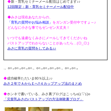
◆
新・育乳セミナーメール配信はじめてます♪♪
12回限定：新・育乳セミナーメール配信中
◆みさは現在あなたからの、
「育乳の質問やお悩み相談」
をガンガン受付中ですょ～♪
どんなに小さな事でもゼンゼン大丈夫！
いつでも遠慮なくみさにメールしてきてくださいね
バストアップでわからないことがあったら…(◎_◎;)
みさに育乳の質問をしてみる♪♪
.。o○.｡o○.｡o○.｡o○.。o○.｡o○.｡o○.｡o○.。o○.｡o○.｡
◆
成功確率ただいま80％以上♪♪
みさ２年でＡからＥへ!!４カップアップ法のまとめ
◆
ホンネで書いている、みさ裏ブログはこっちo(≧▽≦)o
「元貧乳みさのバストアップの方法体験裏ブログ」