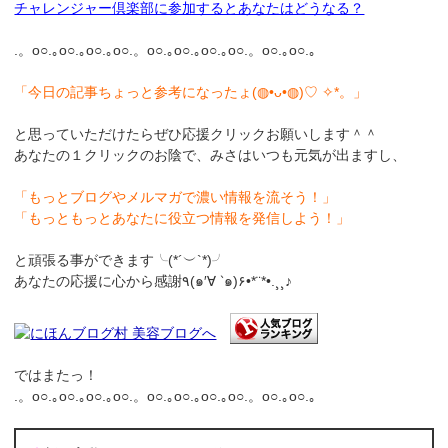
チャレンジャー倶楽部に参加するとあなたはどうなる？
.。o○.｡o○.｡o○.｡o○.。o○.｡o○.｡o○.｡o○.。o○.｡o○.｡
「今日の記事ちょっと参考になったょ(◍•ᴗ•◍)♡ ✧*。」
と思っていただけたらぜひ応援クリックお願いします＾＾
あなたの１クリックのお陰で、みさはいつも元気が出ますし、
「もっとブログやメルマガで濃い情報を流そう！」
「もっともっとあなたに役立つ情報を発信しよう！」
と頑張る事ができます╰(*´︶`*)╯
あなたの応援に心から感謝٩(๑′∀ ‵๑)۶•*¨*•.¸¸♪
ではまたっ！
.。o○.｡o○.｡o○.｡o○.。o○.｡o○.｡o○.｡o○.。o○.｡o○.｡