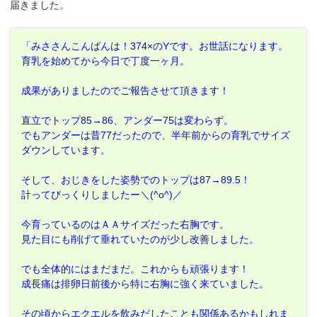
届きました。
「みささんこんばんは！374×のYです。お世話になります。
育乳を始めてから今日で丁度一ヶ月。
成果がありましたのでご報告させて頂きます！
直立でトップ85→86、アンダー75は変わらず。
でもアンダーは昔77だったので、半年前からの育乳でサイズ
ダウンしています。
そして、おじきをした姿勢でのトップは87→89.5！
計ってびっくりしましたー＼(^o^)／
今育っているのはＡＡサイズだった右胸です。
見た目にも削げて垂れていたのが少し改善しました。
でも全体的にはまだまだ。これからも頑張ります！
成長痛は排卵日前後から特に右胸に強く来ていました。
その頃からエクエルを飲みだしたことも関係あるかもしれま