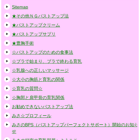
Sitemap
★その他ＮＧバストアップ法
★バストアップクリーム
★バストアップサプリ
★豊胸手術
☆バストアップのための食事法
☆ブラで始まり、ブラで終わる育乳
☆乳腺への正しいマッサージ
☆大小の胸筋と育乳の関係
☆育乳の質問☆
☆胸郭と肩甲骨の育乳関係
お勧めできないバストアップ法
みさ☆プロフィール
みさのBPS（バストアップパーフェクトサポート）開始のお知ら
せ