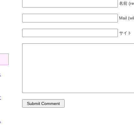
名前 (re
Mail (wi
、
サイト
は
ビ
ら