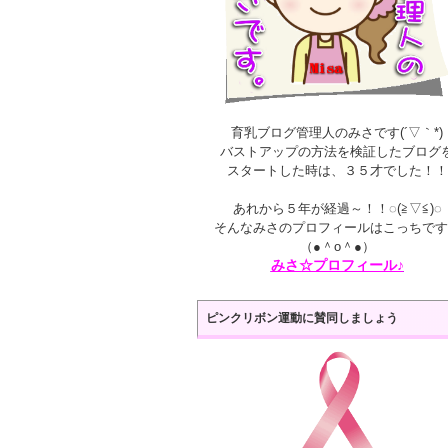
育乳ブログ管理人のみさです(´▽｀*)
バストアップの方法を検証したブログ
スタートした時は、３５才でした！！
あれから５年が経過～！！◌(≧▽≦)◌
そんなみさのプロフィールはこっちです
（●＾o＾●）
みさ☆プロフィール♪
ピンクリボン運動に賛同しましょう