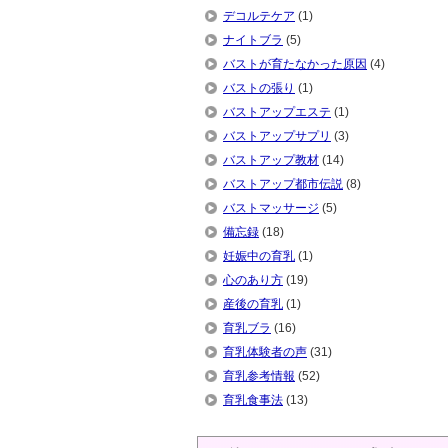
デコルテケア
(1)
ナイトブラ
(5)
バストが育たなかった原因
(4)
バストの張り
(1)
バストアップエステ
(1)
バストアップサプリ
(3)
バストアップ教材
(14)
バストアップ都市伝説
(8)
バストマッサージ
(5)
備忘録
(18)
妊娠中の育乳
(1)
心のあり方
(19)
産後の育乳
(1)
育乳ブラ
(16)
育乳体験者の声
(31)
育乳参考情報
(52)
育乳食事法
(13)