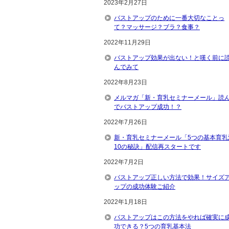
2023年2月27日
バストアップのために一番大切なことっ
て？マッサージ？ブラ？食事？
2022年11月29日
バストアップ効果が出ない！と嘆く前に
んでみて
2022年8月23日
メルマガ「新・育乳セミナーメール」読
でバストアップ成功！？
2022年7月26日
新・育乳セミナーメール「5つの基本育乳
10の秘訣」配信再スタートです
2022年7月2日
バストアップ正しい方法で効果！サイズ
ップの成功体験ご紹介
2022年1月18日
バストアップはこの方法をやれば確実に
功できる？5つの育乳基本法