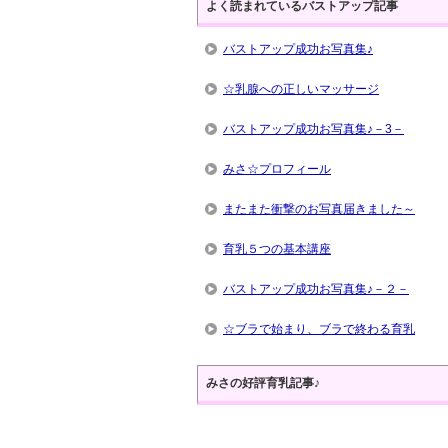
よく読まれているバストアップ記事
バストアップ成功お写真集♪
☆乳腺への正しいマッサージ
バストアップ成功お写真集♪－3－
みさ☆プロフィール
またまた衝撃のお写真届きました～
育乳５つの基本講座
バストアップ成功お写真集♪－２－
☆ブラで始まり、ブラで終わる育乳
みさの好評育乳記事♪