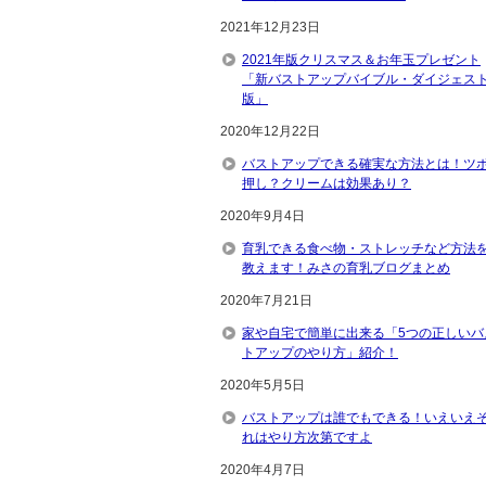
2021年12月23日
2021年版クリスマス＆お年玉プレゼント
「新バストアップバイブル・ダイジェス
版」
2020年12月22日
バストアップできる確実な方法とは！ツ
押し？クリームは効果あり？
2020年9月4日
育乳できる食べ物・ストレッチなど方法
教えます！みさの育乳ブログまとめ
2020年7月21日
家や自宅で簡単に出来る「5つの正しいバ
トアップのやり方」紹介！
2020年5月5日
バストアップは誰でもできる！いえいえ
れはやり方次第ですよ
2020年4月7日