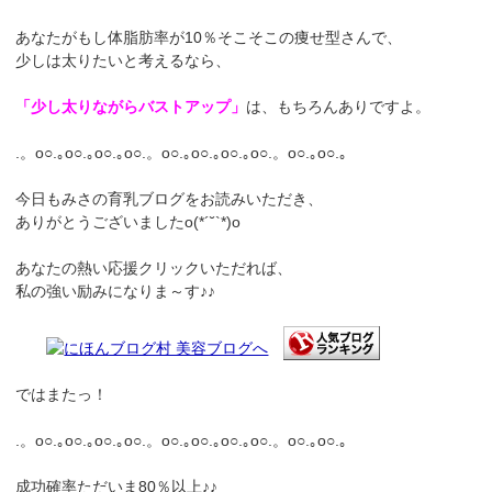
あなたがもし体脂肪率が10％そこそこの痩せ型さんで、
少しは太りたいと考えるなら、
「少し太りながらバストアップ」
は、もちろんありですよ。
.。o○.｡o○.｡o○.｡o○.。o○.｡o○.｡o○.｡o○.。o○.｡o○.｡
今日もみさの育乳ブログをお読みいただき、
ありがとうございましたο(*´˘`*)ο
あなたの熱い応援クリックいただれば、
私の強い励みになりま～す♪♪
ではまたっ！
.。o○.｡o○.｡o○.｡o○.。o○.｡o○.｡o○.｡o○.。o○.｡o○.｡
成功確率ただいま80％以上♪♪