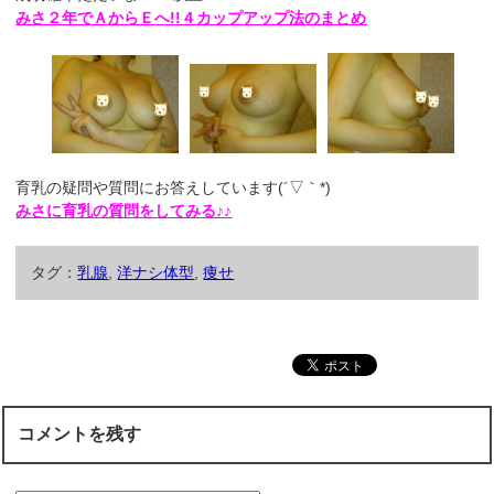
みさ２年でＡからＥへ!!４カップアップ法のまとめ
育乳の疑問や質問にお答えしています(´▽｀*)
みさに育乳の質問をしてみる♪♪
タグ：
乳腺
,
洋ナシ体型
,
痩せ
コメントを残す