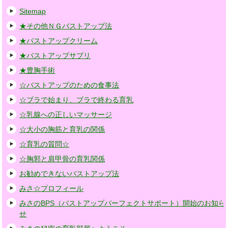
Sitemap
★その他ＮＧバストアップ法
★バストアップクリーム
★バストアップサプリ
★豊胸手術
☆バストアップのための食事法
☆ブラで始まり、ブラで終わる育乳
☆乳腺への正しいマッサージ
☆大小の胸筋と育乳の関係
☆育乳の質問☆
☆胸郭と肩甲骨の育乳関係
お勧めできないバストアップ法
みさ☆プロフィール
みさのBPS（バストアップパーフェクトサポート）開始のお知ら
せ