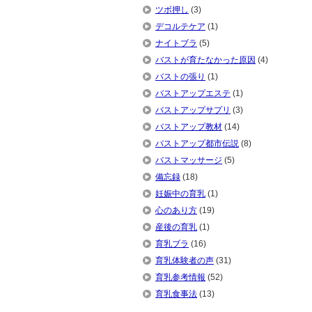
ツボ押し
(3)
デコルテケア
(1)
ナイトブラ
(5)
バストが育たなかった原因
(4)
バストの張り
(1)
バストアップエステ
(1)
バストアップサプリ
(3)
バストアップ教材
(14)
バストアップ都市伝説
(8)
バストマッサージ
(5)
備忘録
(18)
妊娠中の育乳
(1)
心のあり方
(19)
産後の育乳
(1)
育乳ブラ
(16)
育乳体験者の声
(31)
育乳参考情報
(52)
育乳食事法
(13)