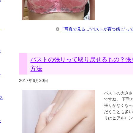
ト
「写真で見る…“バストが育つ感じ”っ
ボ
バストの張りって取り戻せるもの？張
方法
を
2017年6月20日
バストの大き
ス
ですね。 下垂
張りがなくなって
だくことも多い
りはヒアルロ
そ