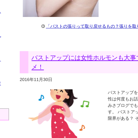
ス
「バストの張りって取り戻せるもの？張りを取
乳
バストアップには女性ホルモンも大事
ト
メ！
2016年11月30日
育
バストアップを
性は何度もお話
みさブログでも
す。 バストア
限界がある？ 