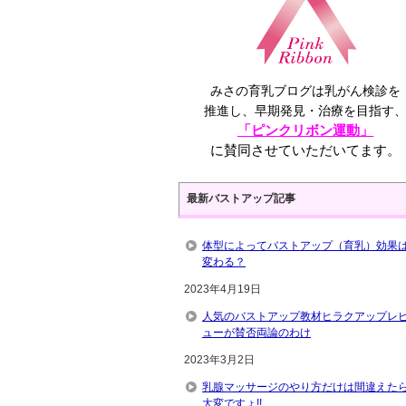
みさの育乳ブログは乳がん検診を
推進し、早期発見・治療を目指す
「ピンクリボン運動」
に賛同させていただいてます。
最新バストアップ記事
体型によってバストアップ（育乳）効果
変わる？
2023年4月19日
人気のバストアップ教材ヒラクアップレ
ューが賛否両論のわけ
2023年3月2日
乳腺マッサージのやり方だけは間違えた
大変ですょ!!