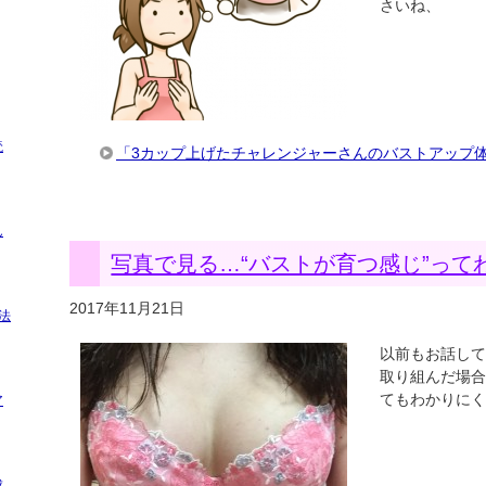
さいね、
読
「3カップ上げたチャレンジャーさんのバストアップ
ん
写真で見る…“バストが育つ感じ”って
2017年11月21日
法
以前もお話して
取り組んだ場合
てもわかりに
ア
成