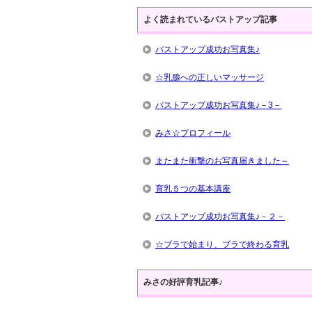
よく読まれているバストアップ記事
バストアップ成功お写真集♪
☆乳腺への正しいマッサージ
バストアップ成功お写真集♪－3－
みさ☆プロフィール
またまた衝撃のお写真届きました～
育乳５つの基本講座
バストアップ成功お写真集♪－２－
☆ブラで始まり、ブラで終わる育乳
みさの好評育乳記事♪