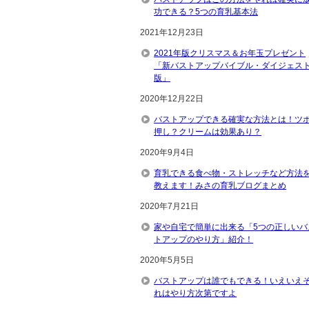
功できる？5つの育乳基本法
2021年12月23日
2021年版クリスマス＆お年玉プレゼント
「新バストアップバイブル・ダイジェス
版」
2020年12月22日
バストアップできる確実な方法とは！ツ
押し？クリームは効果あり？
2020年9月4日
育乳できる食べ物・ストレッチなど方法
教えます！みさの育乳ブログまとめ
2020年7月21日
家や自宅で簡単に出来る「5つの正しいバ
トアップのやり方」紹介！
2020年5月5日
バストアップは誰でもできる！いえいえ
れはやり方次第ですよ