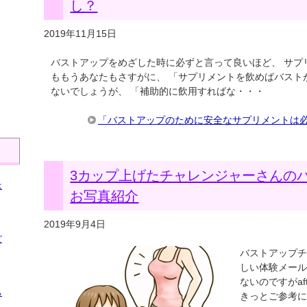
し？
2019年11月15日
バストアップをめざした時に必ずと言って良いほど、 サプ
ももうあなたもさすがに、 「サプリメントを飲めばバスト
、
ないでしょうが、 「補助的に飲用すればな・・・
「バストアップのために安全なサプリメントは
3カップ上げたチャレンジャーさんの
は
お写真紹介
2019年9月4日
ビ
バストアップチ
しい体験メールを
ないのですがaf
ら
きっとご参考に