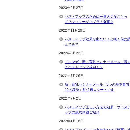
2023年2月27日
バストアップのために一番大切なことっ
て？マッサージ？ブラ？食事？
2022年11月29日
バストアップ効果が出ない！と嘆く前に
んでみて
2022年8月23日
メルマガ「新・育乳セミナーメール」読
でバストアップ成功！？
2022年7月26日
新・育乳セミナーメール「5つの基本育乳
10の秘訣」配信再スタートです
2022年7月2日
バストアップ正しい方法で効果！サイズ
ップの成功体験ご紹介
2022年1月18日
バストアップはこの方法をやれば確実に