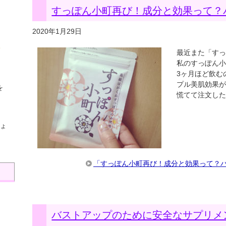
すっぽん小町再び！成分と効果って？
2020年1月29日
最近また「す
私のすっぽん小
3ヶ月ほど飲む
プル美肌効果
を
慌てて注文し
ょ
「すっぽん小町再び！成分と効果って？
バストアップのために安全なサプリメ