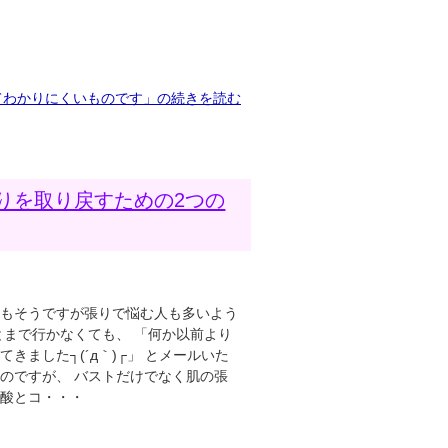
てわかりにくいものです」の続きを読む
りを取り戻すための2つの
さもそうですが張りで悩む人も多いよう
とまで行かなくても、 「何か以前より
きました┐(´д｀)┌」 とメールいた
のですが、 バストだけでなく肌の張
ン酸とコ・・・