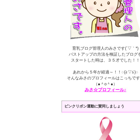
育乳ブログ管理人のみさです(´▽｀*)
バストアップの方法を検証したブログ
スタートした時は、３５才でした！！
あれから５年が経過～！！◌(≧▽≦)◌
そんなみさのプロフィールはこっちです
（●＾o＾●）
みさ☆プロフィール♪
ピンクリボン運動に賛同しましょう